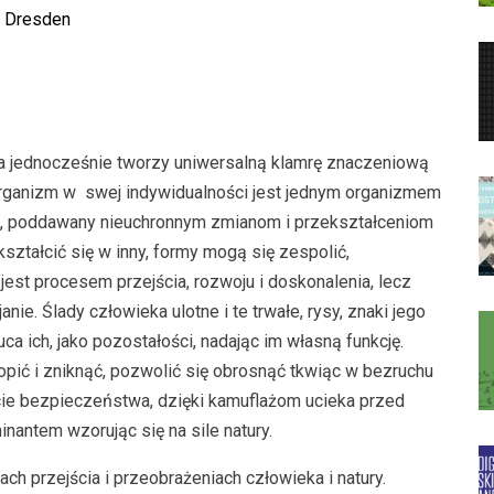
4, Dresden
óra jednocześnie tworzy uniwersalną klamrę znaczeniową
rganizm w swej indywidualności jest jednym organizmem
zm, poddawany nieuchronnym zmianom i przekształceniom
ztałcić się w inny, formy mogą się zespolić,
est procesem przejścia, rozwoju i doskonalenia, lecz
ie. Ślady człowieka ulotne i te trwałe, rysy, znaki jego
uca ich, jako pozostałości, nadając im własną funkcję.
opić i zniknąć, pozwolić się obrosnąć tkwiąc w bezruchu
ie bezpieczeństwa, dzięki kamuflażom ucieka przed
nantem wzorując się na sile natury.
ch przejścia i przeobrażeniach człowieka i natury.