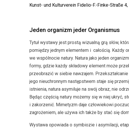
Kunst- und Kulturverein Fidelio-F.-Finke-Straße 
Jeden organizm jeder Organismus
Tytuł wystawy jest prostą wizualną grą słów, kt
pomiędzy jednym elementem i całością. Każdy o
we wspólnocie natury. Natura jako jeden organi
formy, gdzie każdy składowy element może przeks
przeobrazić w siebie nawzajem. Przekształcanie j
jego nieuchronnym następstwem staje się przemijan
istnienia, natura asymiluje na swój obraz, nie odrz
Będąc częścią natury możemy się w niej ukryć, st
i zakorzenić. Mimetyzm daje człowiekowi poczuc
zagrożeniem, ale używa ich także by stać się domi
Wystawa opowiada o symbiozie i asymilacji, etapa