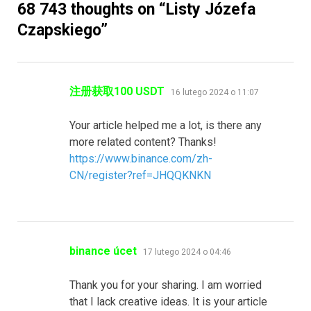
68 743 thoughts on “
Listy Józefa
Czapskiego
”
pisze:
注册获取100 USDT
16 lutego 2024 o 11:07
Your article helped me a lot, is there any
more related content? Thanks!
https://www.binance.com/zh-
CN/register?ref=JHQQKNKN
pisze:
binance úcet
17 lutego 2024 o 04:46
Thank you for your sharing. I am worried
that I lack creative ideas. It is your article