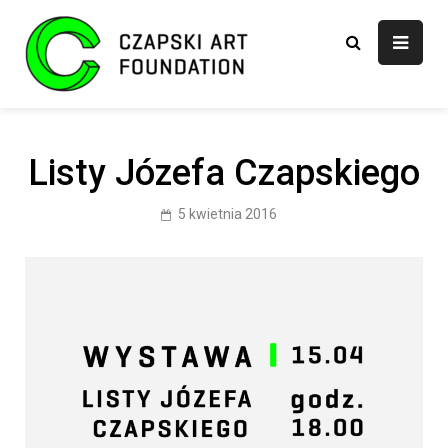
Skip
to
content
Fundacja CAF
Listy Józefa Czapskiego
5 kwietnia 2016