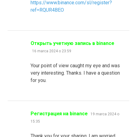
https://www.binance.com/sl/register?
ref=RQUR4BEO
pisze:
Открыть учетную запись в binance
16 marca 2024 o 23:59
Your point of view caught my eye and was
very interesting. Thanks. I have a question
for you.
pisze:
Регистрация на binance
19 marca 2024 o
15:35
Thank you for your sharing. I am worried