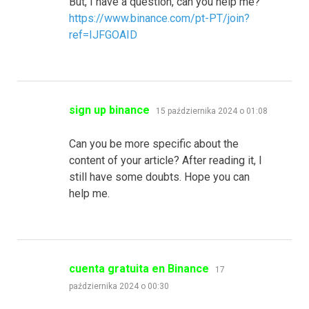
But, I have a question, can you help me?
https://www.binance.com/pt-PT/join?
ref=IJFGOAID
pisze:
sign up binance
15 października 2024 o 01:08
Can you be more specific about the
content of your article? After reading it, I
still have some doubts. Hope you can
help me.
pisze:
cuenta gratuita en Binance
17
października 2024 o 00:30