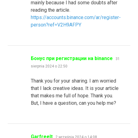
mainly because I had some doubts after
reading the article.
https://accounts.binance.com/ar/register-
person?ref=V2H9AFPY
pisze:
Бонус при регистрации на binance
31
sierpnia 2024 o 22:50
Thank you for your sharing. I am worried
that I lack creative ideas. It is your article
that makes me full of hope. Thank you.
But, I have a question, can you help me?
pisze:
Garfreelt
2 września 2024 o 14:08